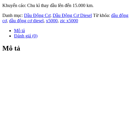
Khuyến cáo: Chu kì thay dầu lên đến 15.000 km.
Danh mục:
Dầu Động Cơ
,
Dầu Động Cơ Diesel
Từ khóa:
dầu động
cơ
,
dầu động cơ diesel
,
x5000
,
zic x5000
Mô tả
Đánh giá (0)
Mô tả