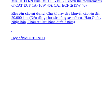
MACK EO-N Plus, MTU TYPE 2,Exeeds the requirements
of CAT ECF-1A (10W-40), CAT ECF-2(15W-40).
Khuyến cáo sử dụng
: Chu kì thay dầu khuyến cáo lên đến
20.000 km. (Nếu dùng cho các dòng xe mới của Hàn Quốc,
Nhật Bản, Châu Âu lưu hành dưới 3 năm)
Đọc tiếp
MORE INFO