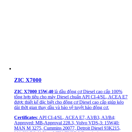
ZIC X7000
ZIC X7000 15W-40
là dầu động cơ Diesel cao cấp 100%
tổng hợp tiêu cho máy Diesel chuẩn API CI-4/SL, ACEA E7
được thiết kế đặc biệt cho động cơ Diesel cao cấp giúp kéo
dài thời gian thay dầu và bảo vệ tuyệt hảo động cơ.
Certificates
: API CI-4/SL, ACEA E7, A3/B3, A3/B4;
Approved: MB-Approval 228.3, Volvo VDS-3: 15W40:
MAN M 3275, Cummins 20077, Detroit Diesel 93K215,