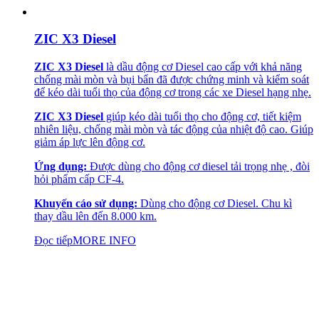
ZIC X3 Diesel
ZIC X3 Diesel
là dầu động cơ Diesel cao cấp với khả năng
chống mài mòn và bụi bẩn đã được chứng minh và kiểm soát
để kéo dài tuổi thọ của động cơ trong các xe Diesel hạng nhẹ.
ZIC X3 Diesel
giúp kéo dài tuổi thọ cho động cơ, tiết kiệm
nhiên liệu, chống mài mòn và tác động của nhiệt độ cao. Giúp
giảm áp lực lên động cơ.
Ứng dụng:
Được dùng cho động cơ diesel tải trọng nhẹ , đòi
hỏi phẩm cấp CF-4.
Khuyến cáo sử dụng:
Dùng cho động cơ Diesel. Chu kì
thay dầu lên đến 8.000 km.
Đọc tiếp
MORE INFO