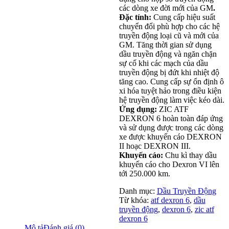
các dòng xe đời mới của GM
.
Đặc tính:
Cung cấp hiệu suất
chuyển đổi phù hợp cho các hệ
truyền động loại cũ và mới của
GM. Tăng thời gian sử dụng
dầu truyền động và ngăn chặn
sự cố khi các mạch của dầu
truyền động bị đứt khi nhiệt độ
tăng cao. Cung cấp sự ổn định ô
xi hóa tuyệt hảo trong điều kiện
hệ truyền động làm việc kéo dài.
Ứng dụng:
ZIC ATF
DEXRON 6 hoàn toàn đáp ứng
và sử dụng được trong các dòng
xe được khuyến cáo DEXRON
II hoạc DEXRON III.
Khuyến cáo:
Chu kì thay dầu
khuyến cáo cho Dexron VI lên
tới 250.000 km.
Danh mục:
Dầu Truyền Động
Từ khóa:
atf dexron 6
,
dầu
truyền động
,
dexron 6
,
zic atf
dexron 6
Mô tả
Đánh giá (0)