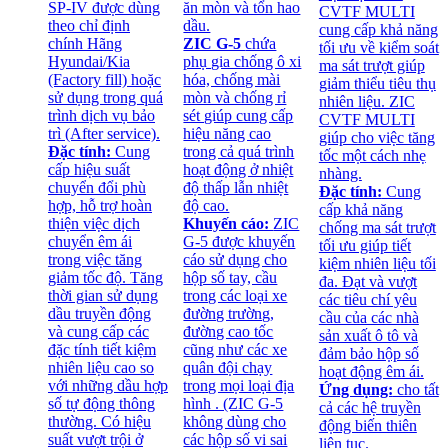
SP-IV được dùng
ăn mòn và tổn hao
CVTF MULTI
theo chỉ định
dầu.
cung cấp khả năng
chính Hãng
ZIC G-5
chứa
tối ưu về kiểm soát
Hyundai/Kia
phụ gia chống ô xi
ma sát trượt giúp
(Factory fill) hoặc
hóa, chống mài
giảm thiểu tiêu thụ
sử dụng trong quá
mòn và chống rỉ
nhiên liệu. ZIC
trình dịch vụ bảo
sét giúp cung cấp
CVTF MULTI
trì (After service).
hiệu năng cao
giúp cho việc tăng
Đặc tính:
Cung
trong cả quá trình
tốc một cách nhẹ
cấp hiệu suất
hoạt động ở nhiệt
nhàng.
chuyển đổi phù
độ thấp lẫn nhiệt
Đặc tính:
Cung
hợp, hỗ trợ hoàn
độ cao.
cấp khả năng
thiện việc dịch
Khuyến cáo:
ZIC
chống ma sát trượt
chuyển êm ái
G-5 được khuyến
tối ưu giúp tiết
trong việc tăng
cáo sử dụng cho
kiệm nhiên liệu tối
giảm tốc độ. Tăng
hộp số tay, cầu
đa. Đạt và vượt
thời gian sử dụng
trong các loại xe
các tiêu chí yêu
dầu truyền động
đường trường,
cầu của các nhà
và cung cấp các
đường cao tốc
sản xuất ô tô và
đặc tính tiết kiệm
cũng như các xe
đảm bảo hộp số
nhiên liệu cao so
quân đội chạy
hoạt động êm ái.
với những dầu hợp
trong mọi loại địa
Ứng dụng:
cho tất
số tự động thông
hình . (ZIC G-5
cả các hệ truyền
thường. Có hiệu
không dùng cho
động biến thiên
suất vượt trội ở
các hộp số vi sai
liên tục.