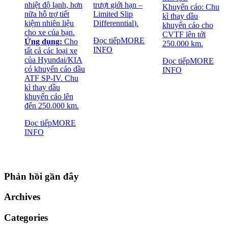
nhiệt độ lạnh, hơn
trượt giới hạn –
Khuyến cáo: Chu
nữa hỗ trợ tiết
Limited Slip
kì thay dầu
kiệm nhiên liệu
Differenntial).
khuyến cáo cho
cho xe của bạn.
CVTF lên tới
Đọc tiếp
MORE
Ứng dụng:
Cho
250.000 km.
INFO
tất cả các loại xe
của Hyundai/KIA
Đọc tiếp
MORE
có khuyến cáo dầu
INFO
ATF SP-IV. Chu
kì thay dầu
khuyến cáo lên
đến 250.000 km.
Đọc tiếp
MORE
INFO
Phản hồi gần đây
Archives
Categories