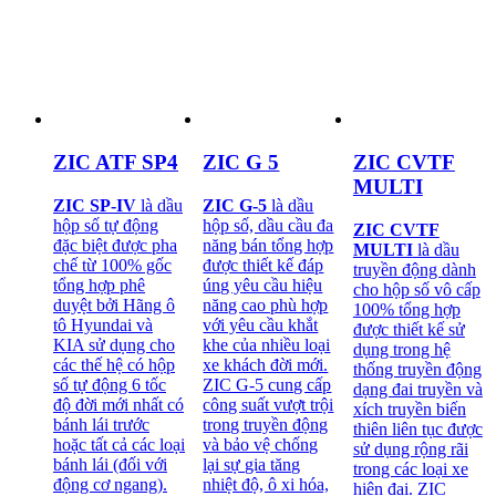
ZIC ATF SP4
ZIC G 5
ZIC CVTF
MULTI
ZIC SP-IV
là dầu
ZIC G-5
là dầu
hộp số tự động
hộp số, dầu cầu đa
ZIC CVTF
đặc biệt được pha
năng bán tổng hợp
MULTI
là dầu
chế từ 100% gốc
được thiết kế đáp
truyền động dành
tổng hợp phê
úng yêu cầu hiệu
cho hộp số vô cấp
duyệt bởi Hãng ô
năng cao phù hợp
100% tổng hợp
tô Hyundai và
với yêu cầu khắt
được thiết kế sử
KIA sử dụng cho
khe của nhiều loại
dụng trong hệ
các thế hệ có hộp
xe khách đời mới.
thống truyền động
số tự động 6 tốc
ZIC G-5 cung cấp
dạng đai truyền và
độ đời mới nhất có
công suất vượt trội
xích truyền biến
bánh lái trước
trong truyền động
thiên liên tục được
hoặc tất cả các loại
và bảo vệ chống
sử dụng rộng rãi
bánh lái (đối với
lại sự gia tăng
trong các loại xe
động cơ ngang).
nhiệt độ, ô xi hóa,
hiện đại. ZIC