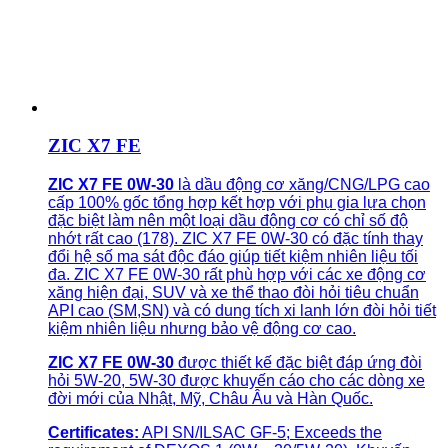
ZIC X7 FE
ZIC X7 FE 0W-30
là dầu động cơ xăng/CNG/LPG cao
cấp 100% gốc tổng hợp kết hợp với phụ gia lựa chọn
đặc biệt làm nên một loại dầu động cơ có chỉ số độ
nhớt rất cao (178). ZIC X7 FE 0W-30 có đặc tính thay
đổi hệ số ma sát độc đáo giúp tiết kiệm nhiên liệu tối
đa. ZIC X7 FE 0W-30 rất phù hợp với các xe động cơ
xăng hiện đại, SUV và xe thể thao đòi hỏi tiêu chuẩn
API cao (SM,SN) và có dung tích xi lanh lớn đòi hỏi tiết
kiệm nhiên liệu nhưng bảo vệ động cơ cao.
ZIC X7 FE 0W-30
được thiết kế đặc biệt đáp ứng đòi
hỏi 5W-20, 5W-30 được khuyến cáo cho các dòng xe
đời mới của Nhật, Mỹ, Châu Âu và Hàn Quốc.
Certificates:
API SN/ILSAC GF-5; Exceeds the