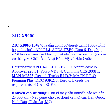
ZIC X9000
ZIC X9000 15W40
là dầu động cơ diesel/ xăng 100% tổng
hợp tiêu chuẩn API CJ-4, ACEA E7/E9, Euro 6. Đáp ứng
vượt trội các yêu cầu khắc nghiệt nhất về bảo vệ động cơ của
các hãng xe Châu Âu, Nhật Bản, Mỹ và Hàn Quốc.
Certificates:
API CJ-4; ACEA E7, E9. Approved:MB-
Approval 228.31; Volvo VDS-4; Cummins CES 2008 1;
MAN M3575; Renault Trucks RLD-3; MACK EO-O
Premium Plus; DDC 93K218; Euro 6. Exeeds the
requirements of CAT ECF 3.
Khuyến cáo sử dụng:
Chu kì thay dầu khuyến cáo lên đến
25.000 km. (Nếu dùng cho các dòng xe mới của Hàn Quốc,
Nhật Bản, Châu Âu, Mỹ)